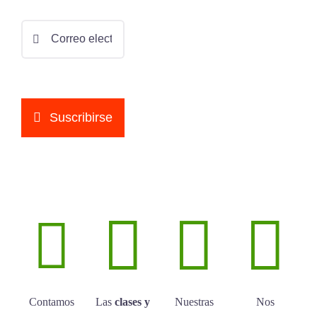
Código de Honor
Clases de Ma
Términos y Condiciones para Pr
Clases de Fís
Suscribirse
Política de Privacidad
Clases de Qu
Clases de Id
Contamos
Las
clases y
Nuestras
Nos