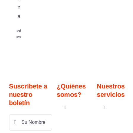
n
a
Más
0
información
Suscríbete a
¿Quiénes
Nuestros
nuestro
somos?
servicios
boletín
Toggle
Toggle
Navigation
Navigation
Términos y Condiciones
Todas las cla