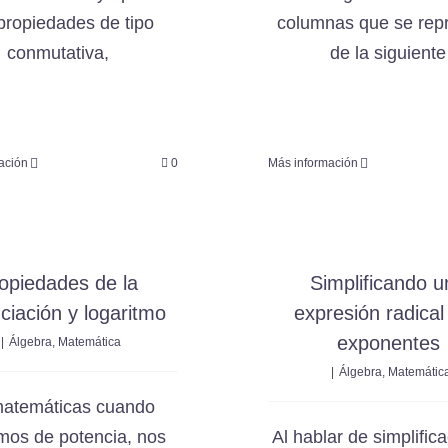
propiedades de tipo
columnas que se rep
conmutativa,
de la siguiente
ación
0
Más información
opiedades de la
Simplificando u
ciación y logaritmo
expresión radical
exponentes
|
Álgebra
,
Matemática
|
Álgebra
,
Matemátic
atemáticas cuando
mos de potencia, nos
Al hablar de simplific