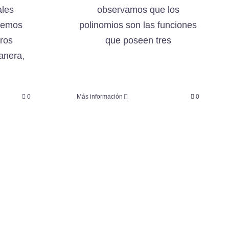
ales
observamos que los
bemos
polinomios son las funciones
ros
que poseen tres
anera,
0
Más información
0