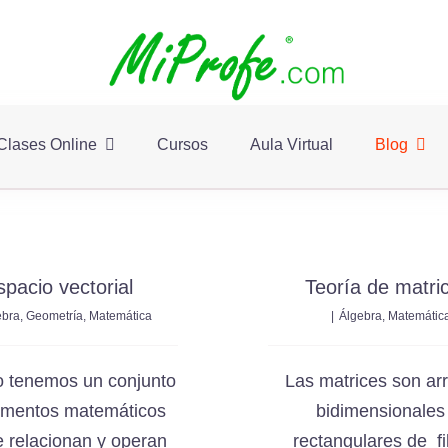
Clases Online
Cursos
Aula Virtual
Blog
spacio vectorial
Teoría de matri
ebra
,
Geometría
,
Matemática
|
Álgebra
,
Matemátic
sor
de
Seleccione un Profesor de
Ingresa a
 estudio.
acuerdo al
calendario
de
chatea co
 tenemos un conjunto
Las matrices son ar
disponibilidad global
ementos matemáticos
bidimensionales
 relacionan y operan
rectangulares de fi