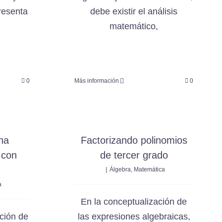
resenta
debe existir el análisis
matemático,
0
Más información
0
na
Factorizando polinomios
 con
de tercer grado
|
Álgebra
,
Matemática
a
En la conceptualización de
ación de
las expresiones algebraicas,