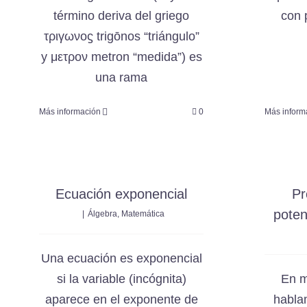
Políticas de pago
término deriva del griego
con 
τριγωνοϛ trigōnos “triángulo”
y μετρον metron “medida”) es
una rama
Más información
0
Más inform
Ecuación exponencial
Pr
poten
|
Álgebra
,
Matemática
Una ecuación es exponencial
si la variable (incógnita)
En m
aparece en el exponente de
habla