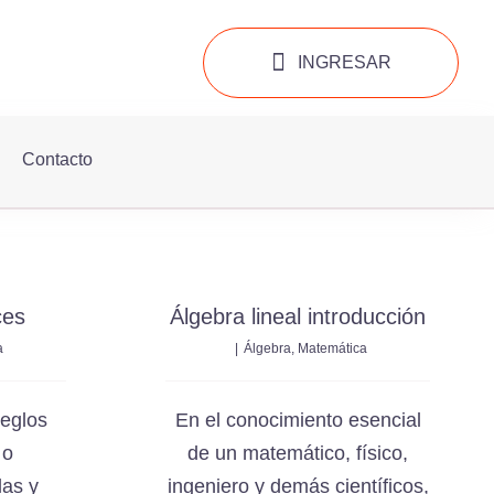
INGRESAR
Contacto
ces
Álgebra lineal introducción
a
|
Álgebra
,
Matemática
l
área de usuario
y
n el profesor de tu
reglos
En el conocimiento esencial
preferencia
 o
de un matemático, físico,
las y
ingeniero y demás científicos,