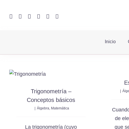
Saltar
al
contenido
Inicio
Tutorias Online
E
Ingresar
Trigonometría –
|
Álg
Elige al profe
Conceptos básicos
¿Cómo funciona?
acuerdo al área de
|
Álgebra
,
Matemática
Cuando
Elige un Profesor
de el
La trigonometría (cuyo
que se