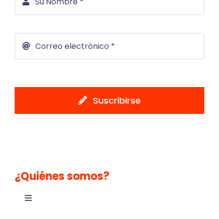
Suscribirse
¿Quiénes somos?
Toggle
Navigation